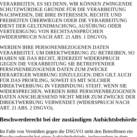
VERARBEITEN, ES SEI DENN, WIR KÖNNEN ZWINGENDE
SCHUTZWÜRDIGE GRÜNDE FÜR DIE VERARBEITUNG
NACHWEISEN, DIE IHRE INTERESSEN, RECHTE UND
FREIHEITEN ÜBERWIEGEN ODER DIE VERARBEITUNG
DIENT DER GELTENDMACHUNG, AUSÜBUNG ODER
VERTEIDIGUNG VON RECHTSANSPRÜCHEN
(WIDERSPRUCH NACH ART. 21 ABS. 1 DSGVO).
WERDEN IHRE PERSONENBEZOGENEN DATEN
VERARBEITET, UM DIREKTWERBUNG ZU BETREIBEN, SO
HABEN SIE DAS RECHT, JEDERZEIT WIDERSPRUCH
GEGEN DIE VERARBEITUNG SIE BETREFFENDER
PERSONENBEZOGENER DATEN ZUM ZWECKE
DERARTIGER WERBUNG EINZULEGEN; DIES GILT AUCH
FÜR DAS PROFILING, SOWEIT ES MIT SOLCHER
DIREKTWERBUNG IN VERBINDUNG STEHT. WENN SIE
WIDERSPRECHEN, WERDEN IHRE PERSONENBEZOGENEN
DATEN ANSCHLIESSEND NICHT MEHR ZUM ZWECKE DER
DIREKTWERBUNG VERWENDET (WIDERSPRUCH NACH
ART. 21 ABS. 2 DSGVO).
Beschwerde­recht bei der zuständigen Aufsichts­behörde
Im Falle von Verstößen gegen die DSGVO steht den Betroffenen ein
Beschwerderecht bei einer Aufsichtsbehörde, insbesondere in dem